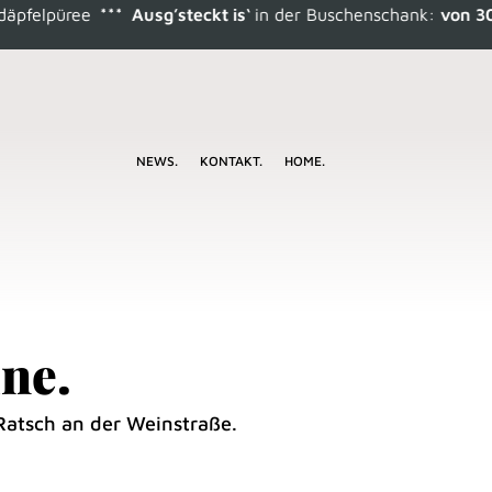
lpüree
*** Ausg’steckt is‘
in der Buschenschank:
von 30. Jul
NEWS.
KONTAKT.
HOME.
ne.
Ratsch an der Weinstraße.